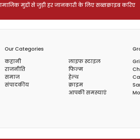
ाजिक मुद्दों से जुड़ी हर जानकारी के लिए सब्सक्राइब करिए
Our Categories
Gr
कहानी
लाइफ स्टाइल
Gr
राजनीति
फिल्म
Ch
समाज
हेल्थ
Ca
संपादकीय
क्राइम
Sar
आपकी समस्याएं
Mo