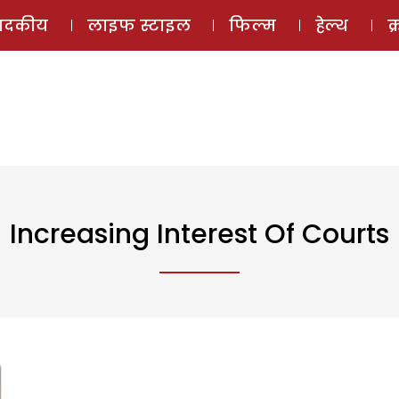
ई-मैगज़ीन
ऑडियो 
पादकीय
लाइफ स्टाइल
फिल्म
हेल्थ
क
Increasing Interest Of Courts