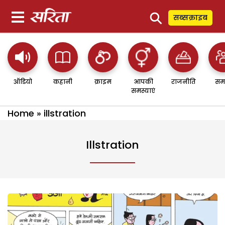
⚲
सब्सक्राइब
ऑडियो
कहानी
क्राइम
आपकी
राजनीति
सम
समस्याएं
Home
»
illstration
Illstration