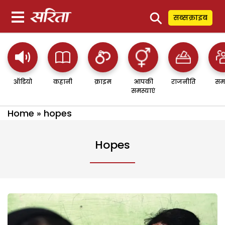
⚲
सब्सक्राइब
ऑडियो
कहानी
क्राइम
आपकी
राजनीति
सम
समस्याएं
Home
»
hopes
Hopes