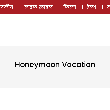
ई-मैगज़ीन
ऑडियो 
पादकीय
लाइफ स्टाइल
फिल्म
हेल्थ
क
Honeymoon Vacation