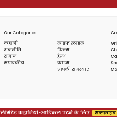
Our Categories
Gr
कहानी
लाइफ स्टाइल
Gr
राजनीति
फिल्म
Ch
समाज
हेल्थ
Ca
संपादकीय
क्राइम
Sar
आपकी समस्याएं
Mo
िमिटेड कहानियां-आर्टिकल पढ़ने के लिए
सब्सक्राइब 