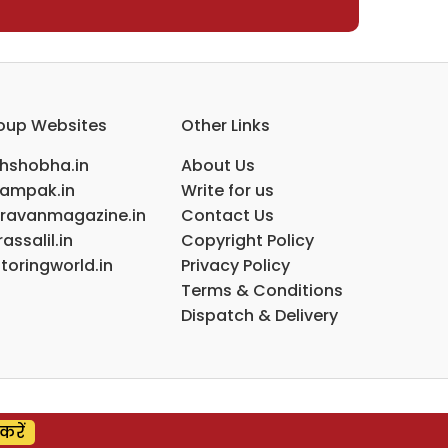
oup Websites
Other Links
ihshobha.in
About Us
ampak.in
Write for us
ravanmagazine.in
Contact Us
assalil.in
Copyright Policy
toringworld.in
Privacy Policy
Terms & Conditions
Dispatch & Delivery
करें