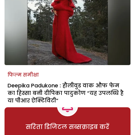
फिल्म समीक्षा
Deepika Padukone : हौलीवुड वाक औफ फेम
का हिस्सा बनी दीपिका पादुकोण “यह उपलब्धि है
या पीआर ऐक्टिविटी”
सरिता डिजिटल सब्सक्राइब करें