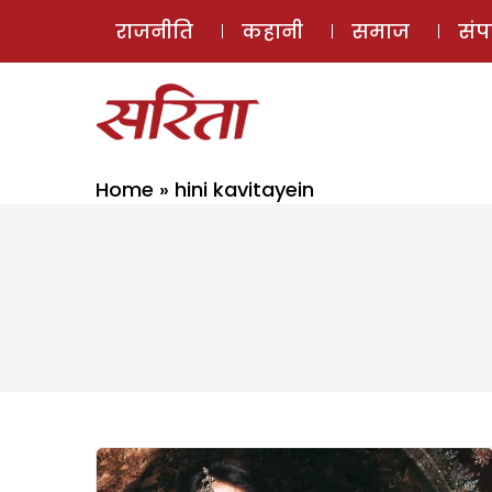
राजनीति
कहानी
समाज
सं
Home
»
hini kavitayein