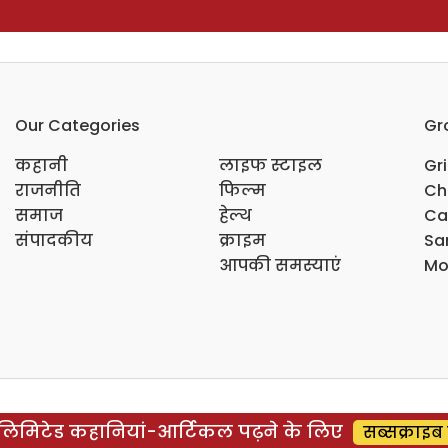
Our Categories
Gr
कहानी
लाइफ स्टाइल
Gr
राजनीति
फिल्म
Ch
समाज
हेल्थ
Ca
संपादकीय
क्राइम
Sar
आपकी समस्याएं
Mo
िमिटेड कहानियां-आर्टिकल पढ़ने के लिए
सब्सक्राइब 