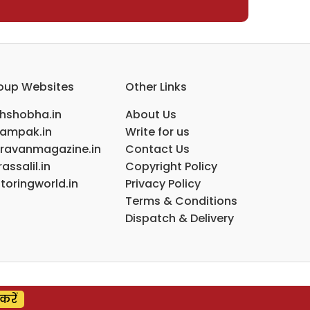
oup Websites
Other Links
ihshobha.in
About Us
ampak.in
Write for us
ravanmagazine.in
Contact Us
assalil.in
Copyright Policy
toringworld.in
Privacy Policy
Terms & Conditions
Dispatch & Delivery
करें