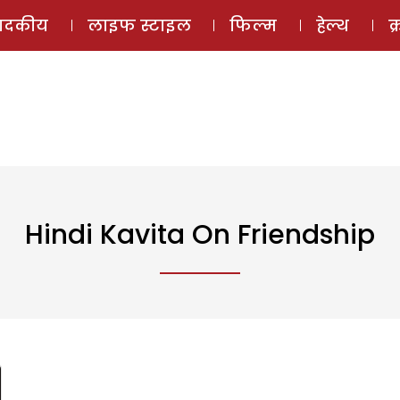
ई-मैगज़ीन
ऑडियो 
पादकीय
लाइफ स्टाइल
फिल्म
हेल्थ
क
Hindi Kavita On Friendship