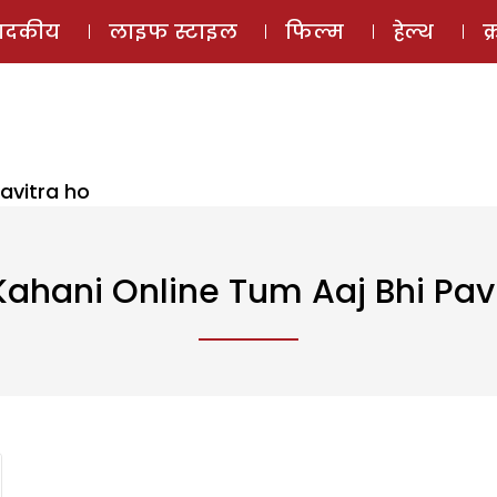
ई-मैगज़ीन
ऑडियो 
पादकीय
लाइफ स्टाइल
फिल्म
हेल्थ
क
pavitra ho
Kahani Online Tum Aaj Bhi Pav