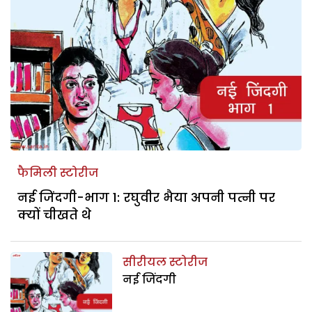
फैमिली स्टोरीज
नई जिंदगी-भाग 1: रघुवीर भैया अपनी पत्नी पर
क्यों चीखते थे
सीरीयल स्टोरीज
नई जिंदगी