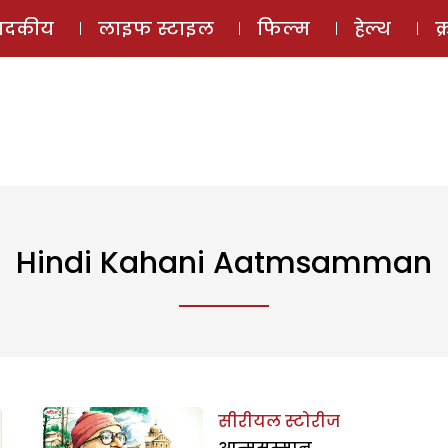
ई-मैगज़ीन
ऑडियो 
पादकीय
लाइफ स्टाइल
फिल्म
हेल्थ
क
Hindi Kahani Aatmsamman
सीरीयल स्टोरीज