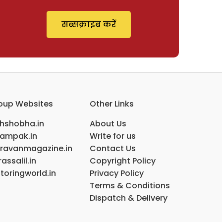
सब्सक्राइब करें
oup Websites
Other Links
ihshobha.in
About Us
ampak.in
Write for us
ravanmagazine.in
Contact Us
assalil.in
Copyright Policy
toringworld.in
Privacy Policy
Terms & Conditions
Dispatch & Delivery