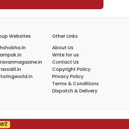
oup Websites
Other Links
ihshobha.in
About Us
ampak.in
Write for us
ravanmagazine.in
Contact Us
assalil.in
Copyright Policy
toringworld.in
Privacy Policy
Terms & Conditions
Dispatch & Delivery
करें