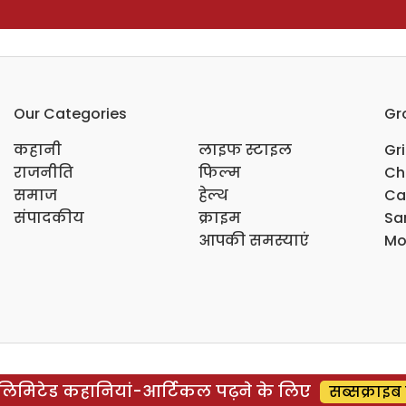
Our Categories
Gr
कहानी
लाइफ स्टाइल
Gr
राजनीति
फिल्म
Ch
समाज
हेल्थ
Ca
संपादकीय
क्राइम
Sar
आपकी समस्याएं
Mo
िमिटेड कहानियां-आर्टिकल पढ़ने के लिए
सब्सक्राइब 