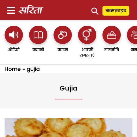
⚲
सब्सक्राइब
ऑडियो
कहानी
क्राइम
आपकी
राजनीति
सम
समस्याएं
Home
»
gujia
Gujia