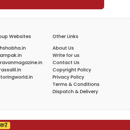
oup Websites
Other Links
ihshobha.in
About Us
ampak.in
Write for us
ravanmagazine.in
Contact Us
assalil.in
Copyright Policy
toringworld.in
Privacy Policy
Terms & Conditions
Dispatch & Delivery
करें