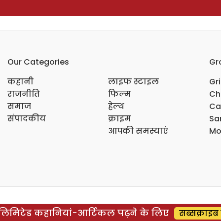
Our Categories
Gr
कहानी
लाइफ स्टाइल
Gr
राजनीति
फिल्म
Ch
समाज
हेल्थ
Ca
संपादकीय
क्राइम
Sar
आपकी समस्याएं
Mo
िमिटेड कहानियां-आर्टिकल पढ़ने के लिए
सब्सक्राइब 