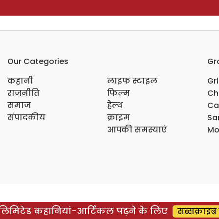
Our Categories
Gr
कहानी
लाइफ स्टाइल
Gr
राजनीति
फिल्म
Ch
समाज
हेल्थ
Ca
संपादकीय
क्राइम
Sar
आपकी समस्याएं
Mo
िमिटेड कहानियां-आर्टिकल पढ़ने के लिए
सब्सक्राइब 