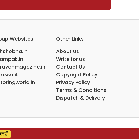
oup Websites
Other Links
ihshobha.in
About Us
ampak.in
Write for us
ravanmagazine.in
Contact Us
assalil.in
Copyright Policy
toringworld.in
Privacy Policy
Terms & Conditions
Dispatch & Delivery
करें