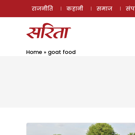
राजनीति
कहानी
समाज
सं
Home
»
goat food