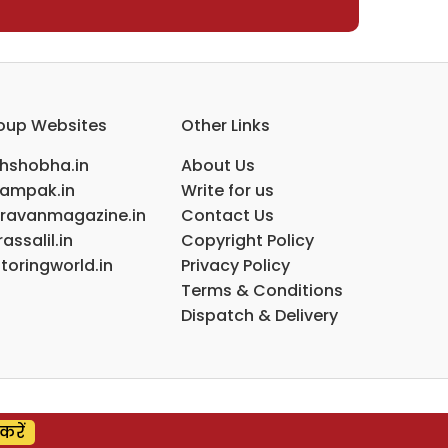
oup Websites
Other Links
ihshobha.in
About Us
ampak.in
Write for us
ravanmagazine.in
Contact Us
assalil.in
Copyright Policy
toringworld.in
Privacy Policy
Terms & Conditions
Dispatch & Delivery
करें