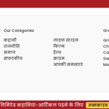
Our Categories
Gr
कहानी
लाइफ स्टाइल
Gr
राजनीति
फिल्म
Ch
समाज
हेल्थ
Ca
संपादकीय
क्राइम
Sar
आपकी समस्याएं
Mo
िमिटेड कहानियां-आर्टिकल पढ़ने के लिए
सब्सक्राइब 