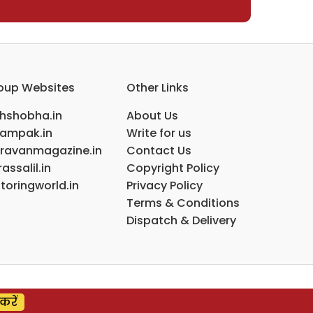
oup Websites
Other Links
ihshobha.in
About Us
ampak.in
Write for us
ravanmagazine.in
Contact Us
assalil.in
Copyright Policy
toringworld.in
Privacy Policy
Terms & Conditions
Dispatch & Delivery
करें