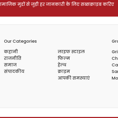
ाजिक मुद्दों से जुड़ी हर जानकारी के लिए सब्सक्राइब करिए
Our Categories
Gr
कहानी
लाइफ स्टाइल
Gr
राजनीति
फिल्म
Ch
समाज
हेल्थ
Ca
संपादकीय
क्राइम
Sar
आपकी समस्याएं
Mo