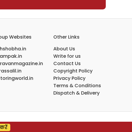
oup Websites
Other Links
ihshobha.in
About Us
ampak.in
Write for us
ravanmagazine.in
Contact Us
assalil.in
Copyright Policy
toringworld.in
Privacy Policy
Terms & Conditions
Dispatch & Delivery
करें