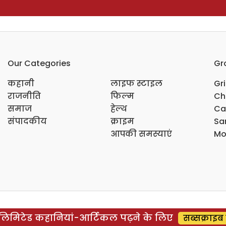
Our Categories
Gr
कहानी
लाइफ स्टाइल
Gr
राजनीति
फिल्म
Ch
समाज
हेल्थ
Ca
संपादकीय
क्राइम
Sar
आपकी समस्याएं
Mo
िमिटेड कहानियां-आर्टिकल पढ़ने के लिए
सब्सक्राइब 