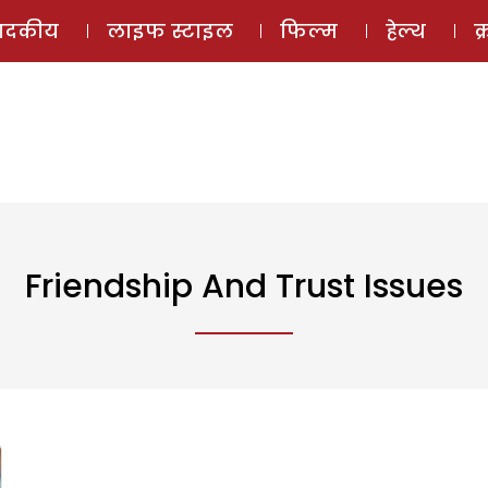
ई-मैगज़ीन
ऑडियो 
पादकीय
लाइफ स्टाइल
फिल्म
हेल्थ
क
Friendship And Trust Issues