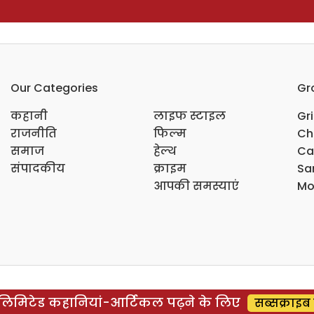
Our Categories
Gr
कहानी
लाइफ स्टाइल
Gr
राजनीति
फिल्म
Ch
समाज
हेल्थ
Ca
संपादकीय
क्राइम
Sar
आपकी समस्याएं
Mo
िमिटेड कहानियां-आर्टिकल पढ़ने के लिए
सब्सक्राइब 