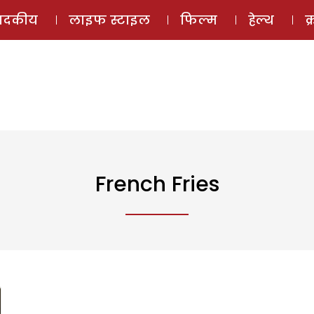
ई-मैगज़ीन
ऑडियो 
पादकीय
लाइफ स्टाइल
फिल्म
हेल्थ
क
French Fries