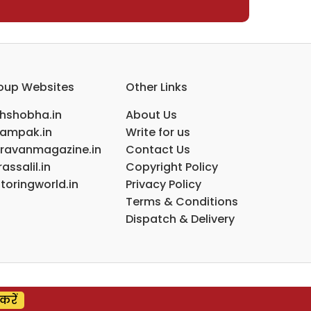
oup Websites
Other Links
ihshobha.in
About Us
ampak.in
Write for us
ravanmagazine.in
Contact Us
assalil.in
Copyright Policy
toringworld.in
Privacy Policy
Terms & Conditions
Dispatch & Delivery
करें