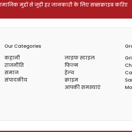
ाजिक मुद्दों से जुड़ी हर जानकारी के लिए सब्सक्राइब करिए
Our Categories
Gr
कहानी
लाइफ स्टाइल
Gr
राजनीति
फिल्म
Ch
समाज
हेल्थ
Ca
संपादकीय
क्राइम
Sar
आपकी समस्याएं
Mo