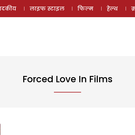
ई-मैगज़ीन
ऑडियो 
पादकीय
लाइफ स्टाइल
फिल्म
हेल्थ
क
Forced Love In Films