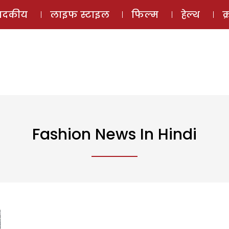
ई-मैगज़ीन
ऑडियो 
पादकीय
लाइफ स्टाइल
फिल्म
हेल्थ
क
Fashion News In Hindi