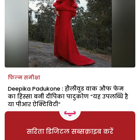
फिल्म समीक्षा
Deepika Padukone : हौलीवुड वाक औफ फेम
का हिस्सा बनी दीपिका पादुकोण “यह उपलब्धि है
या पीआर ऐक्टिविटी”
सरिता डिजिटल सब्सक्राइब करें