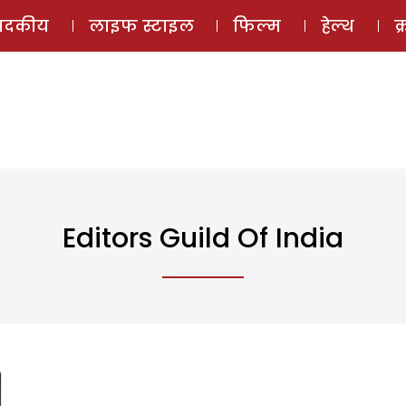
ई-मैगज़ीन
ऑडियो 
पादकीय
लाइफ स्टाइल
फिल्म
हेल्थ
क
Editors Guild Of India