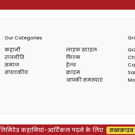
Our Categories
Gr
कहानी
लाइफ स्टाइल
Gr
राजनीति
फिल्म
Ch
समाज
हेल्थ
Ca
संपादकीय
क्राइम
Sar
आपकी समस्याएं
Mo
िमिटेड कहानियां-आर्टिकल पढ़ने के लिए
सब्सक्राइब 