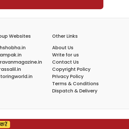
oup Websites
Other Links
ihshobha.in
About Us
ampak.in
Write for us
ravanmagazine.in
Contact Us
assalil.in
Copyright Policy
toringworld.in
Privacy Policy
Terms & Conditions
Dispatch & Delivery
करें