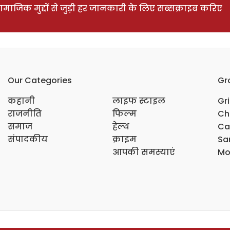
ाजिक मुद्दों से जुड़ी हर जानकारी के लिए सब्सक्राइब करिए
Our Categories
Gr
कहानी
लाइफ स्टाइल
Gr
राजनीति
फिल्म
Ch
समाज
हेल्थ
Ca
संपादकीय
क्राइम
Sar
आपकी समस्याएं
Mo