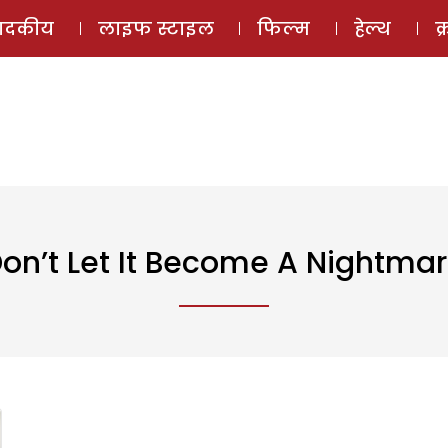
ई-मैगज़ीन
ऑडियो 
पादकीय
लाइफ स्टाइल
फिल्म
हेल्थ
क
on’t Let It Become A Nightma