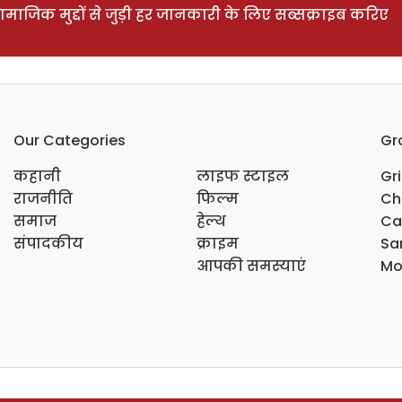
ाजिक मुद्दों से जुड़ी हर जानकारी के लिए सब्सक्राइब करिए
Our Categories
Gr
कहानी
लाइफ स्टाइल
Gr
राजनीति
फिल्म
Ch
समाज
हेल्थ
Ca
संपादकीय
क्राइम
Sar
आपकी समस्याएं
Mo