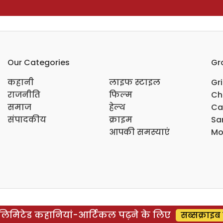
Our Categories
Gr
कहानी
लाइफ स्टाइल
Gr
राजनीति
फिल्म
Ch
समाज
हेल्थ
Ca
संपादकीय
क्राइम
Sar
आपकी समस्याएं
Mo
िमिटेड कहानियां-आर्टिकल पढ़ने के लिए
सब्सक्राइब 