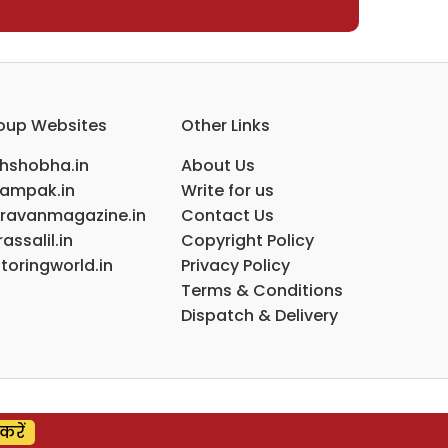
oup Websites
Other Links
ihshobha.in
About Us
ampak.in
Write for us
ravanmagazine.in
Contact Us
assalil.in
Copyright Policy
toringworld.in
Privacy Policy
Terms & Conditions
Dispatch & Delivery
करें