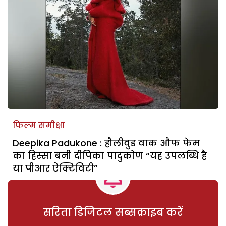
फिल्म समीक्षा
Deepika Padukone : हौलीवुड वाक औफ फेम
का हिस्सा बनी दीपिका पादुकोण “यह उपलब्धि है
या पीआर ऐक्टिविटी”
सरिता डिजिटल सब्सक्राइब करें