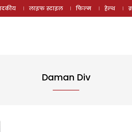
ई-मैगज़ीन
ऑडियो 
पादकीय
लाइफ स्टाइल
फिल्म
हेल्थ
क
Daman Div