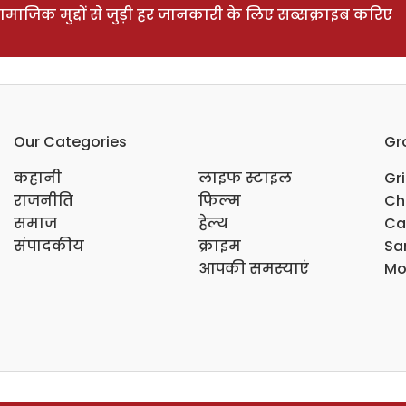
ाजिक मुद्दों से जुड़ी हर जानकारी के लिए सब्सक्राइब करिए
Our Categories
Gr
कहानी
लाइफ स्टाइल
Gr
राजनीति
फिल्म
Ch
समाज
हेल्थ
Ca
संपादकीय
क्राइम
Sar
आपकी समस्याएं
Mo