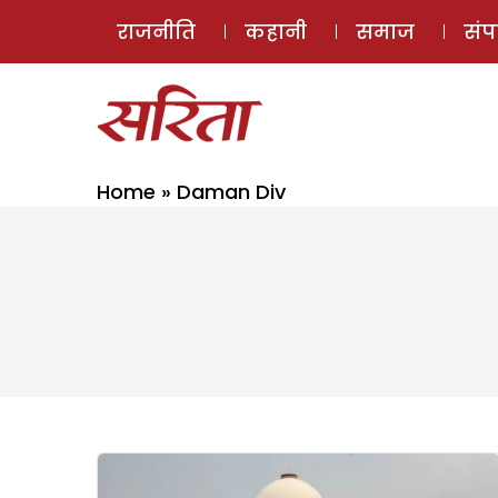
राजनीति
कहानी
समाज
सं
Home
»
Daman Div