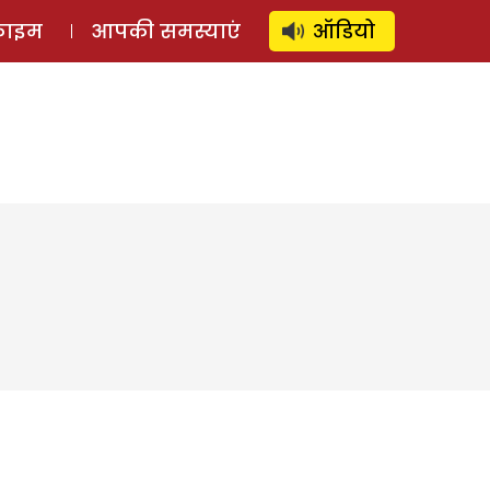
⚲
स्टोरी
लॉग इन
SUBSCRIBE
्राइम
आपकी समस्याएं
ऑडियो