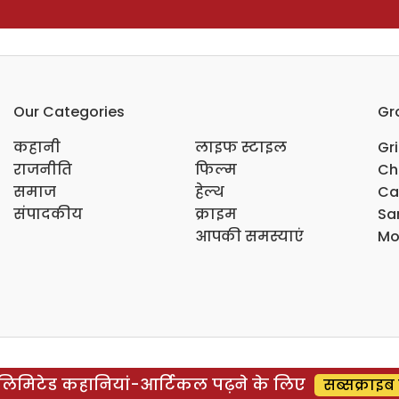
Our Categories
Gr
कहानी
लाइफ स्टाइल
Gr
राजनीति
फिल्म
Ch
समाज
हेल्थ
Ca
संपादकीय
क्राइम
Sar
आपकी समस्याएं
Mo
िमिटेड कहानियां-आर्टिकल पढ़ने के लिए
सब्सक्राइब 