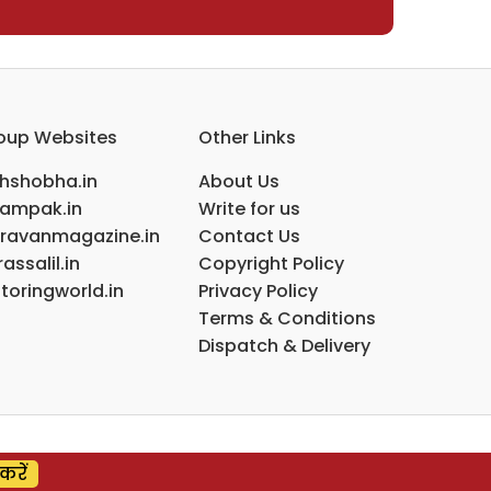
oup Websites
Other Links
ihshobha.in
About Us
ampak.in
Write for us
ravanmagazine.in
Contact Us
assalil.in
Copyright Policy
toringworld.in
Privacy Policy
Terms & Conditions
Dispatch & Delivery
करें