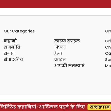
Our Categories
Gr
कहानी
लाइफ स्टाइल
Gr
राजनीति
फिल्म
Ch
समाज
हेल्थ
Ca
संपादकीय
क्राइम
Sar
आपकी समस्याएं
Mo
िमिटेड कहानियां-आर्टिकल पढ़ने के लिए
सब्सक्राइब 