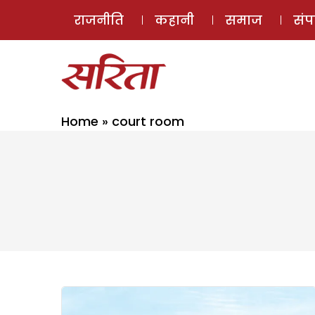
राजनीति
कहानी
समाज
सं
Home
»
court room