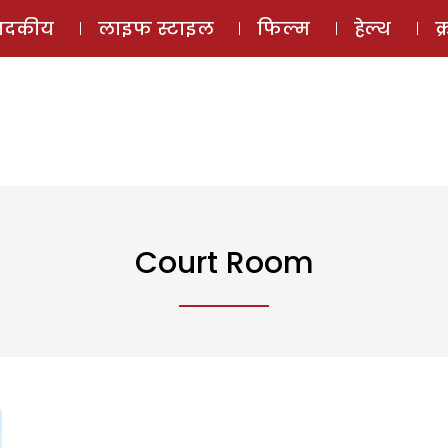
ई-मैगज़ीन
ऑडियो 
पादकीय
लाइफ स्टाइल
फिल्म
हेल्थ
क
Court Room