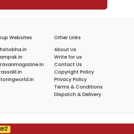
oup Websites
Other Links
ihshobha.in
About Us
ampak.in
Write for us
ravanmagazine.in
Contact Us
assalil.in
Copyright Policy
toringworld.in
Privacy Policy
Terms & Conditions
Dispatch & Delivery
करें