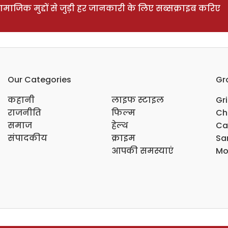
ाजिक मुद्दों से जुड़ी हर जानकारी के लिए सब्सक्राइब करिए
Our Categories
Gr
कहानी
लाइफ स्टाइल
Gr
राजनीति
फिल्म
Ch
समाज
हेल्थ
Ca
संपादकीय
क्राइम
Sar
आपकी समस्याएं
Mo