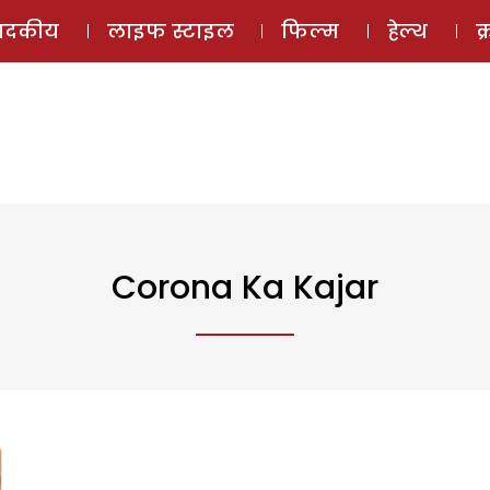
ई-मैगज़ीन
ऑडियो 
पादकीय
लाइफ स्टाइल
फिल्म
हेल्थ
क
Corona Ka Kajar