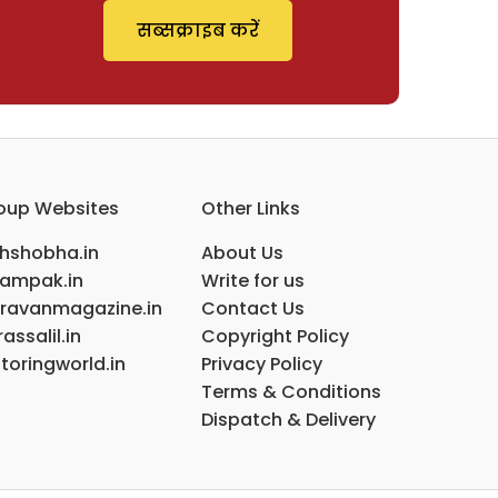
सब्सक्राइब करें
oup Websites
Other Links
ihshobha.in
About Us
ampak.in
Write for us
ravanmagazine.in
Contact Us
assalil.in
Copyright Policy
toringworld.in
Privacy Policy
Terms & Conditions
Dispatch & Delivery