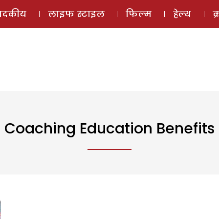
ई-मैगज़ीन
ऑडियो 
पादकीय
लाइफ स्टाइल
फिल्म
हेल्थ
क
Coaching Education Benefits