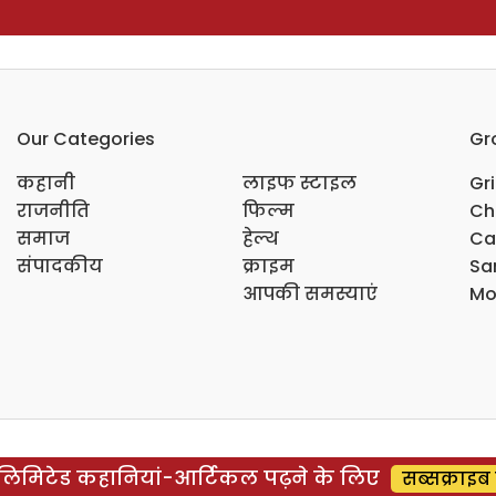
Our Categories
Gr
कहानी
लाइफ स्टाइल
Gr
राजनीति
फिल्म
Ch
समाज
हेल्थ
Ca
संपादकीय
क्राइम
Sar
आपकी समस्याएं
Mo
िमिटेड कहानियां-आर्टिकल पढ़ने के लिए
सब्सक्राइब 