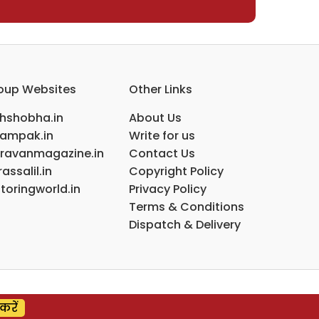
oup Websites
Other Links
ihshobha.in
About Us
ampak.in
Write for us
ravanmagazine.in
Contact Us
assalil.in
Copyright Policy
toringworld.in
Privacy Policy
Terms & Conditions
Dispatch & Delivery
करें