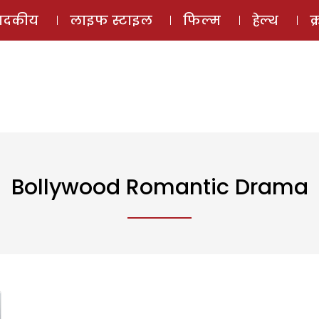
ई-मैगज़ीन
ऑडियो 
पादकीय
लाइफ स्टाइल
फिल्म
हेल्थ
क
Bollywood Romantic Drama