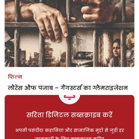
फिल्म
लौरेंस औफ पंजाब – गैंगस्टर्स का ग्लैमराइजेशन
सरिता डिजिटल सब्सक्राइब करें
अपनी पसंदीदा कहानियां और सामाजिक मुद्दों से जुड़ी हर
जानकारी के लिए सब्सक्राइब करिए