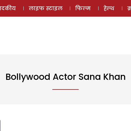
ई-मैगज़ीन
ऑडियो 
पादकीय
लाइफ स्टाइल
फिल्म
हेल्थ
क
Bollywood Actor Sana Khan