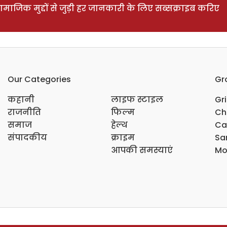
ाजिक मुद्दों से जुड़ी हर जानकारी के लिए सब्सक्राइब करिए
Our Categories
Gr
कहानी
लाइफ स्टाइल
Gr
राजनीति
फिल्म
Ch
समाज
हेल्थ
Ca
संपादकीय
क्राइम
Sar
आपकी समस्याएं
Mo