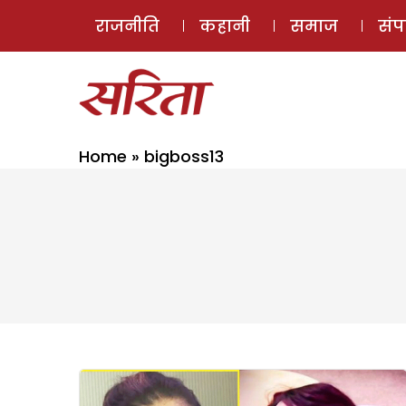
राजनीति
कहानी
समाज
सं
Home
»
bigboss13