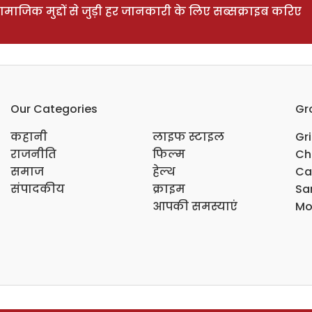
ाजिक मुद्दों से जुड़ी हर जानकारी के लिए सब्सक्राइब करिए
Our Categories
Gr
कहानी
लाइफ स्टाइल
Gr
राजनीति
फिल्म
Ch
समाज
हेल्थ
Ca
संपादकीय
क्राइम
Sar
आपकी समस्याएं
Mo