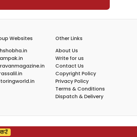
oup Websites
Other Links
ihshobha.in
About Us
ampak.in
Write for us
ravanmagazine.in
Contact Us
assalil.in
Copyright Policy
toringworld.in
Privacy Policy
Terms & Conditions
Dispatch & Delivery
करें