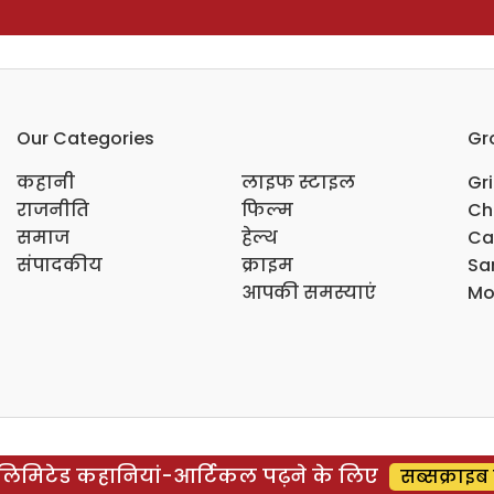
Our Categories
Gr
कहानी
लाइफ स्टाइल
Gr
राजनीति
फिल्म
Ch
समाज
हेल्थ
Ca
संपादकीय
क्राइम
Sar
आपकी समस्याएं
Mo
िमिटेड कहानियां-आर्टिकल पढ़ने के लिए
सब्सक्राइब 