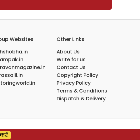
oup Websites
Other Links
ihshobha.in
About Us
ampak.in
Write for us
ravanmagazine.in
Contact Us
assalil.in
Copyright Policy
toringworld.in
Privacy Policy
Terms & Conditions
Dispatch & Delivery
करें