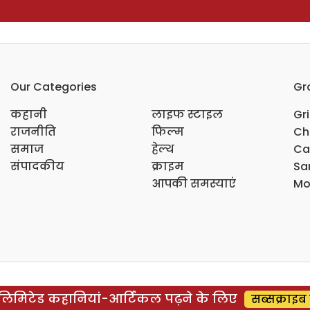
Our Categories
Gr
कहानी
लाइफ स्टाइल
Gr
राजनीति
फिल्म
Ch
समाज
हेल्थ
Ca
संपादकीय
क्राइम
Sar
आपकी समस्याएं
Mo
िमिटेड कहानियां-आर्टिकल पढ़ने के लिए
सब्सक्राइब 