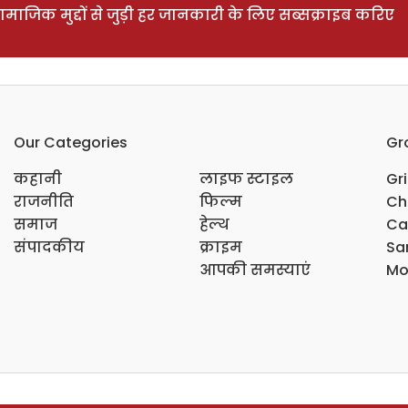
ाजिक मुद्दों से जुड़ी हर जानकारी के लिए सब्सक्राइब करिए
Our Categories
Gr
कहानी
लाइफ स्टाइल
Gr
राजनीति
फिल्म
Ch
समाज
हेल्थ
Ca
संपादकीय
क्राइम
Sar
आपकी समस्याएं
Mo