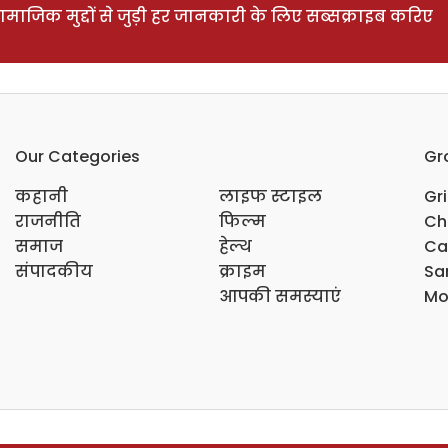
ाजिक मुद्दों से जुड़ी हर जानकारी के लिए सब्सक्राइब करिए
Our Categories
Gr
कहानी
लाइफ स्टाइल
Gr
राजनीति
फिल्म
Ch
समाज
हेल्थ
Ca
संपादकीय
क्राइम
Sar
आपकी समस्याएं
Mo