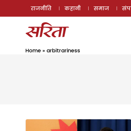
राजनीति
कहानी
समाज
सं
Home
»
arbitrariness