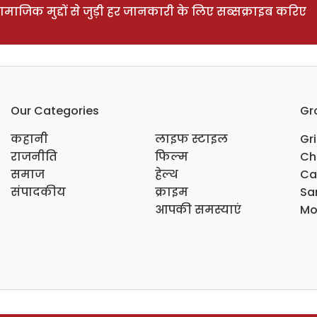
ाजिक मुद्दों से जुड़ी हर जानकारी के लिए सब्सक्राइब करिए
Our Categories
Gr
कहानी
लाइफ स्टाइल
Gr
राजनीति
फिल्म
Ch
समाज
हेल्थ
Ca
संपादकीय
क्राइम
Sar
आपकी समस्याएं
Mo