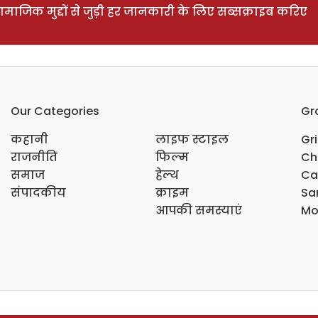
ाजिक मुद्दों से जुड़ी हर जानकारी के लिए सब्सक्राइब करिए
Our Categories
Gr
कहानी
लाइफ स्टाइल
Gr
राजनीति
फिल्म
Ch
समाज
हेल्थ
Ca
संपादकीय
क्राइम
Sar
आपकी समस्याएं
Mo