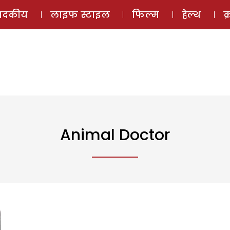
ई-मैगज़ीन
ऑडियो 
पादकीय
लाइफ स्टाइल
फिल्म
हेल्थ
क
Animal Doctor