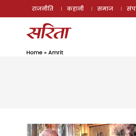
राजनीति
कहानी
समाज
सं
Home
»
Amrit