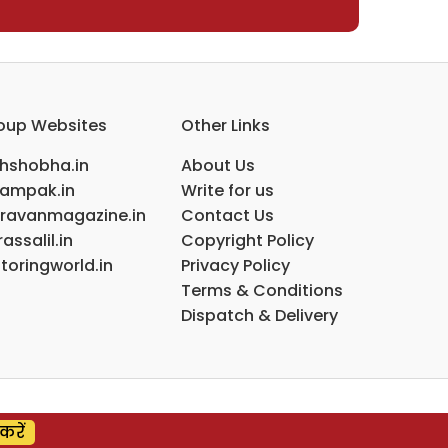
oup Websites
Other Links
ihshobha.in
About Us
ampak.in
Write for us
ravanmagazine.in
Contact Us
assalil.in
Copyright Policy
toringworld.in
Privacy Policy
Terms & Conditions
Dispatch & Delivery
करें