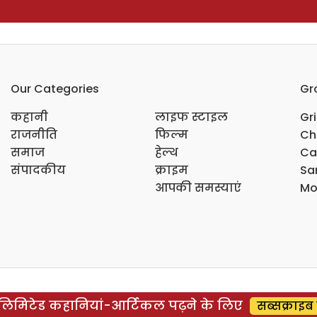
Our Categories
Gr
कहानी
लाइफ स्टाइल
Gr
राजनीति
फिल्म
Ch
समाज
हेल्थ
Ca
संपादकीय
क्राइम
Sar
आपकी समस्याएं
Mo
िमिटेड कहानियां-आर्टिकल पढ़ने के लिए
सब्सक्राइब 