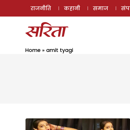
राजनीति
कहानी
समाज
सं
Home
»
amit tyagi